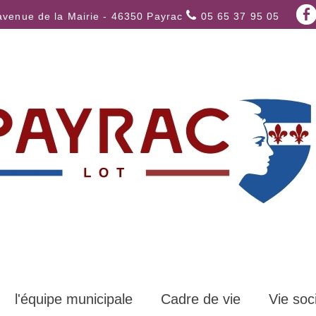
avenue de la Mairie - 46350 Payrac
05 65 37 95 05
l'équipe municipale
Cadre de vie
Vie soc