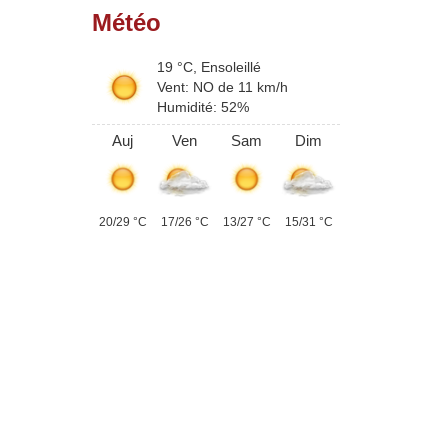
Météo
alité des eaux de
Nouvel outil de communication
nsommation humaine
Panneau Pocket
19 °C, Ensoleillé
Vent: NO de 11 km/h
Humidité: 52%
Auj
Ven
Sam
Dim
20/29 °C
17/26 °C
13/27 °C
15/31 °C