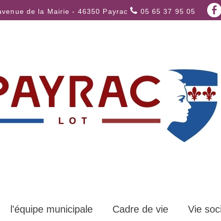
avenue de la Mairie - 46350 Payrac
05 65 37 95 05
l'équipe municipale
Cadre de vie
Vie soc