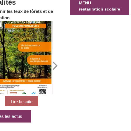
lités
MENU
restauration scolaire
nir les feux de fôrets et de
Canicule
Qu
ation
co
es les actus