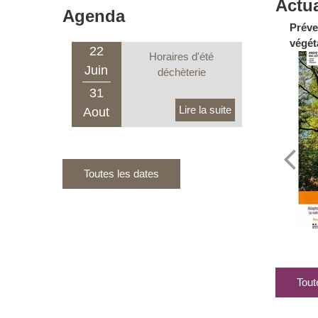
Actua
Agenda
Préve
végét
22
Horaires d'été
Juin
déchèterie
31
Aout
Toutes les dates
Tout