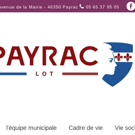
avenue de la Mairie - 46350 Payrac
05 65 37 95 05
l'équipe municipale
Cadre de vie
Vie soc