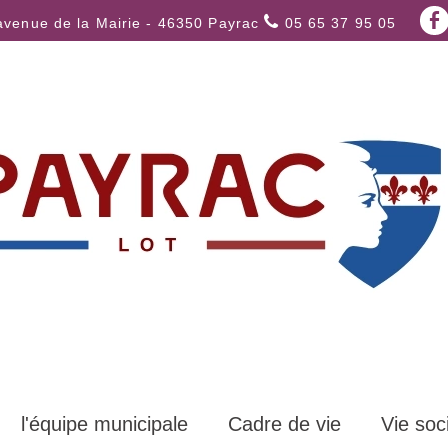
avenue de la Mairie - 46350 Payrac
05 65 37 95 05
l'équipe municipale
Cadre de vie
Vie soc